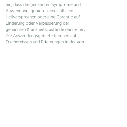
hin, dass die genannten Symptome und
Anwendungsgebiete keinesfalls ein
Heilversprechen oder eine Garantie auf
Linderung oder Verbesserung der
genannten Krankheitszustände darstellen.
Die Anwendungsgebiete beruhen auf
Erkenntnissen und Erfahrungen in der von
Dr. Perrin entwickelten Technik.
Perrin Practitioner
https://theperrintechnique.com/find-a-
practitioner/
Leistungen